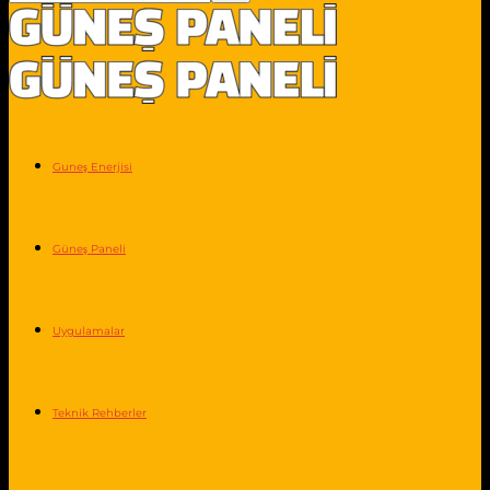
Guneş Enerjisi
Güneş Paneli
Uygulamalar
Teknik Rehberler