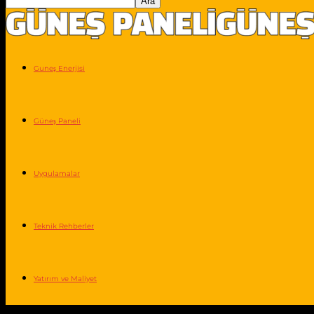
Guneş Enerjisi
Güneş Paneli
Uygulamalar
Teknik Rehberler
Yatırım ve Maliyet