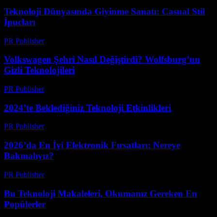
Teknoloji Dünyasında Giyinme Sanatı: Casual Stil
İpucları
PR Publisher
-
Mart 12, 2026
Volkswagen Şehri Nasıl Değiştirdi? Wolfsburg’un
Gizli Teknolojileri
PR Publisher
-
Mart 12, 2026
2024’te Beklediğiniz Teknoloji Etkinlikleri
PR Publisher
-
Mart 12, 2026
2026’da En İyi Elektronik Fırsatları: Nereye
Bakmalıyız?
PR Publisher
-
Mart 11, 2026
Bu Teknoloji Makaleleri, Okumanız Gereken En
Popülerler