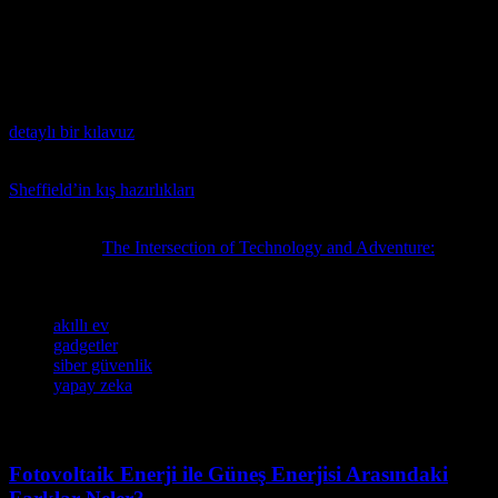
çeken teknoloji trendleri ve gelişmeleri incelemiştik. Yapay zeka,
siber güvenlik ve akıllı ev teknolojileri gibi konular, gelecekte de
önemli bir yer edineceklerdir. Bu nedenle, bu alanda güncel bilgileri
takip etmek ve yeni teknolojileri öğrenmek, çok önemlidir.
Video dönüştürme teknolojilerinin gelişimini merak ediyorsanız,
detaylı bir kılavuz
okumak için buraya tıklayın.
Kışın teknoloji ve güvenlik için neler beklediklerini öğrenmek için
Sheffield’in kış hazırlıkları
konusunda uzmanların paylaştığı bilgileri
inceleyin.
İlgili konuda
The Intersection of Technology and Adventure:
başlıklı
yazımız da ilginizi çekebilir.
Etiketler
akıllı ev
gadgetler
siber güvenlik
yapay zeka
Fotovoltaik Enerji ile Güneş Enerjisi Arasındaki