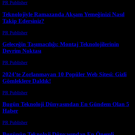
PR Publisher
-
Mart 22, 2026
Teknolojiyle Ramazanda Akşam Yemeğinizi Nasıl
Takip Edersiniz?
PR Publisher
-
Mart 15, 2026
Geleceğin Taşımacılığı: Montaj Teknolojilerinin
Devrim Noktası
PR Publisher
-
Mart 14, 2026
2024’te Zorlanmayan 10 Popüler Web Sitesi: Gizli
Gömleklere Daldık!
PR Publisher
-
Mart 14, 2026
Bugün Teknoloji Dünyasından En Gündem Olan 5
Haber
PR Publisher
-
Mart 14, 2026
Bugünün Teknoloji Dünyasından En Önemli