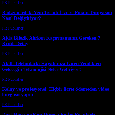
PR Publisher
-
Mart 23, 2026
Blokzincirdeki Yeni Trend: İsviçre Finans Dünyasını
Nasıl Değiştiriyor?
PR Publisher
-
Mart 23, 2026
Ajda Bilezik Alırken Kaçırmamanız Gereken 7
Kritik Detay
PR Publisher
-
Mart 23, 2026
Akıllı Telefonlarla Hayatımıza Giren Yenilikler:
Geleceğin Teknolojisi Neler Getiriyor?
PR Publisher
-
Mart 23, 2026
Kolay ve profesyonel: Hiçbir ücret ödemeden video
kurgusu yapın
PR Publisher
-
Mart 23, 2026
Dört Mevsime Kışa Direnç: En İyi Fiyatlarla