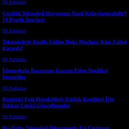
PR Publisher
-
Mart 13, 2026
Günlük Teknoloji Hayatınızı Nasıl Kolaylaştırabilir?
10 Pratik İpuçları
PR Publisher
-
Mart 13, 2026
Teknolojiyle Analiz Edilen Boks Maçları: Kim Zaferi
Kaçırdı?
PR Publisher
-
Mart 13, 2026
İşletmelerin Başarısını Garant Eden Yenilikçi
Stratejiler
PR Publisher
-
Mart 13, 2026
Bugünki Faiz Hareketleri: Emlak Kredileri İçin
Dikkat Çekici Güncellemeler
PR Publisher
-
Mart 13, 2026
Bu Hafta Teknoloji Dünyasında En Çınlayan