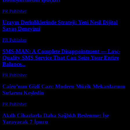
PR Publisher
-
Nisan 14, 2026
Uzayın Derinliklerinde Strateji: Yeni Nesil Dijital
Savaş Deneyimi
PR Publisher
-
Nisan 9, 2026
SMS-MAN: A Complete Disappointment — Low-
Quality SMS Service That Can Seize Your Entire
Balance...
PR Publisher
-
Mart 26, 2026
Cairo’nun Gizli Cazı: Modern Müzik Mekanlarının
Sırlarını Keşfedin
PR Publisher
-
Mart 23, 2026
Akıllı Cihazlarla Daha Sağlıklı Beslenme: İşe
Yarayacak 7 İpucu